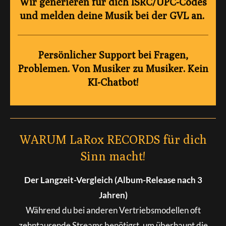
Wir generieren für dich ISRC/UPC-Codes
und melden deine Musik bei der GVL an.
Persönlicher Support bei Fragen,
Problemen. Von Musiker zu Musiker. Kein
KI-Chatbot!
WARUM LaRox RECORDS für dich
Sinn macht!
Der Langzeit-Vergleich (Album-Release nach 3
Jahren)
Während du bei anderen Vertriebsmodellen oft
zehntausende Streams benötigst, um überhaupt die