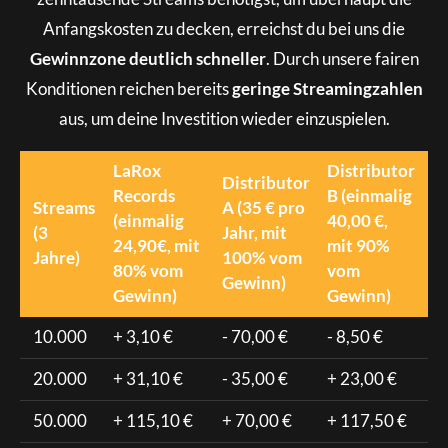
Anfangskosten zu decken, erreichst du bei uns die
Gewinnzone deutlich schneller
. Durch unsere fairen
Konditionen reichen bereits
geringe Streamingzahlen
aus, um deine Investition wieder einzuspielen.
LaRox
Distributor
Distributor
Records
B (einmalig
Streams
A (35 € pro
(einmalig
40,00 €,
(3
Jahr, mit
24,90€, mit
mit 90%
Jahre)
100% vom
80% vom
vom
Gewinn)
Gewinn)
Gewinn)
10.000
+ 3,10 €
- 70,00 €
- 8,50 €
20.000
+ 31,10 €
- 35,00 €
+ 23,00 €
50.000
+ 115,10 €
+ 70,00 €
+ 117,50 €